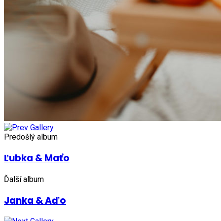
Predošlý album
Ľubka & Maťo
Ďalší album
Janka & Aďo