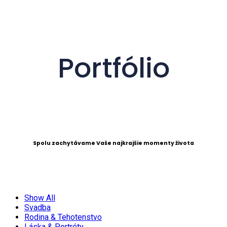
Portfólio
Spolu zachytávame Vaše najkrajšie momenty života
Show All
Svadba
Rodina & Tehotenstvo
Láska & Portréty